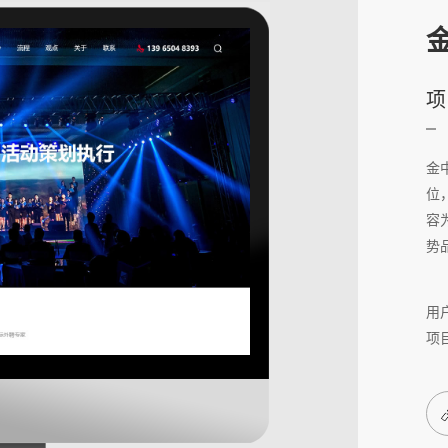
项
金
位
容
势
用
项