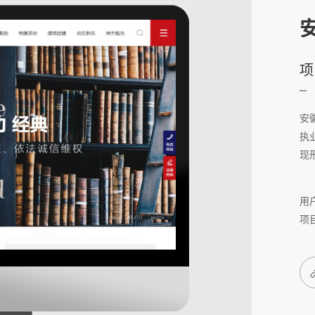
项
安
执
现
用户
项